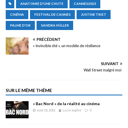
ANATOMIE D'UNE CHUTE
CANNES2023
CINÉMA
FESTIVAL DE CANNES
JUSTINE TRIET
PALME D'OR
SANDRA HÜLLER
PRÉCÉDENT
« Invincible été », un modèle de résilience
SUIVANT
Wall Street malgré moi
SUR LE MÊME THÈME
« Bac Nord » de la réalité au cinéma
août 18, 2021
Lucie Sophie
0